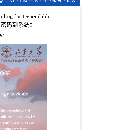
首页
>
科研学术
>
学术报告
> 正文
for Dependable
减：从密码到系统》
67