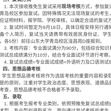
1.
本次接收推免生复试采用
现场考核
方式，参加复
青岛校区参加复试。因特殊情况无法现场复试的考生
应证明材料，报学院、学校审核，以确定合适的复试
2.
复试时间暂定为
9
月
18
日，具体日程安排另行通
备个人简历，复试当天请携带有效居民身份证、学
，各
5
份）前往山东大学青岛校区淦昌苑
D
座报到。
3.
考核内容：专业面试满分为
90
分，包括综合知识
测试总成绩满分为
10
分，结合专业面试环节进行考察
4.
复试总成绩
=
专业面试成绩
+
外语听力及口语测试
四、思想品德考核
学生思想品德考核将作为选拔考核的重要内容和录
是的原则，注重对学生政治态度、思想表现、道德品
考查，思想品德考核不合格者不予录取。
五、录取
1.
根据考生报考专业类别，依照预推免复试总成绩
术型、专业型拟录取名次。面向通过复试考核的考生