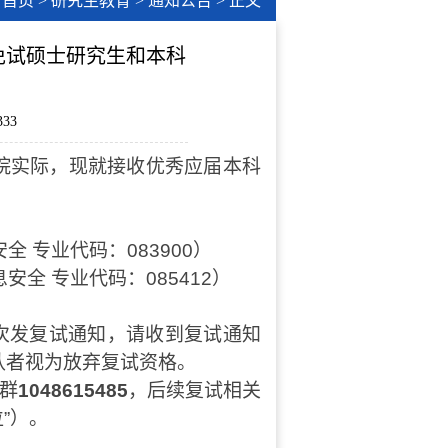
首页
>
研究生教育
>
通知公告
> 正文
免试硕士研究生和本科
333
院实际，现就接收优秀应届本科
全 专业代码：
083900
）
安全 专业代码：
085412
）
次发复试通知，请收到复试通知
认者视为放弃复试资格。
群
1048615485
，后续复试相关
”）。