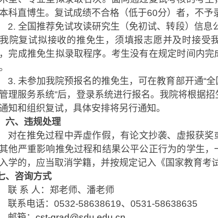
本科直博生。复试成绩不合格（低于
60
分）者，不予
2.
全国推荐免试攻读研究生（免初试、转段）信息公
我院复试拟接收的推免生，须填报志愿并及时接受
，完成推免生拟录取程序。考生没有在规定时间内完
。
3.
未参加我院预报名的推免生，可在教育部开通
“
全
管理服务系统
”
后，登录系统进行报名。我院将根据招
通知和组织复试，具体安排将另行通知。
六、违规处理
对在推免过程中弄虚作假，有论文抄袭、虚报获奖
其他严重影响推免过程和结果公平公正行为的学生，
入学的，应当取消学籍，并按规定记入《国家教育考
七、咨询方式
联 系 人：郑老师、潘老师
联系电话：
0532-58638619
、
0531-58638635
邮箱：
cst-grad@sdu.edu.cn