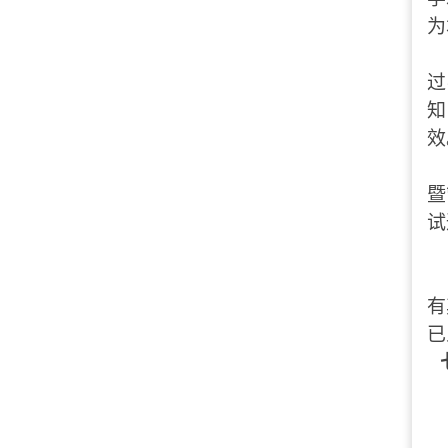
为
过
知
效
暨
试
有
已