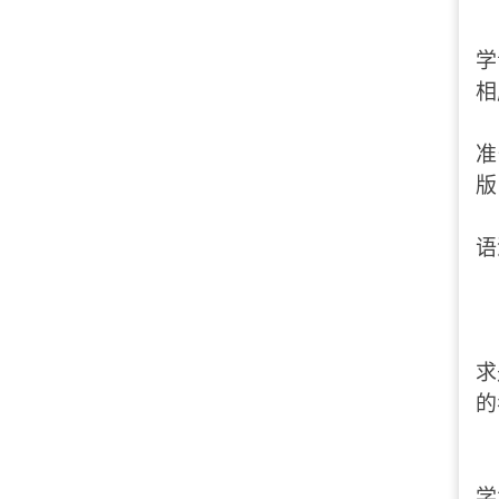
学
相
准
版
语
求
的
学