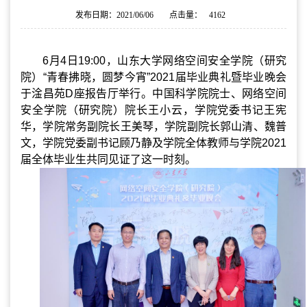
发布日期：2021/06/06
点击量：
4162
6
月
4
日
19:00
，山东大学网络空间安全学院（研究
院）
“
青春拂晓，圆梦今宵
”2021
届毕业典礼暨毕业晚会
于淦昌苑
D
座报告厅举行。中国科学院院士、网络空间
安全学院（研究院）院长王小云，学院党委书记王宪
华，学院常务副院长王美琴，学院副院长郭山清、魏普
文，学院党委副书记顾乃静及学院全体教师与学院
2021
届全体毕业生共同见证了这一时刻。