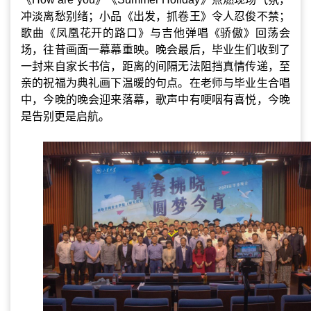
冲淡离愁别绪；小品《出发，抓卷王》令人忍俊不禁；
歌曲《凤凰花开的路口》与吉他弹唱《骄傲》回荡会
场，往昔画面一幕幕重映。晚会最后，毕业生们收到了
一封来自家长书信，距离的间隔无法阻挡真情传递，至
亲的祝福
为典礼画下温暖的句点
。在老师与毕业生合唱
中，今晚的晚会迎来落幕，歌声中有哽咽有喜悦，今晚
是告别更是启航。