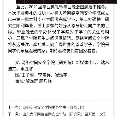
至此，
2021
届毕业典礼暨毕业晚会圆满落下帷幕。
本次毕业典礼的成功举办标志着网络空间安全学院成立
以来第一批本科毕业生圆满完成学业，第二批硕博士研
究生顺利毕业，插上梦想的翅膀从象牙塔走向广袤的世
界。毕业晚会的举办体现了学院对于学子的关注与呵
护，展现了学院师生之间深厚情谊。
网络空间安全
学院
将永远关注、牵挂着走向广阔世界的莘莘学子，学院是
同学们永远温暖的家，期待着校友们常回家看看。
文
/
网络空间安全学院（研究院）新媒体中心、端木
浩杰、李胜寒
图
/
王子睿、李苇昇、崔浩宇
审核
/
解逸群 顾乃静
上一条：
网络空间安全学院举办学生干部培训会
下一条：
山东大学网络空间安全学院（研究院）召开第一次学