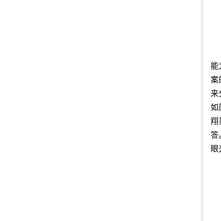
能
案
来
如
翔
答
眼