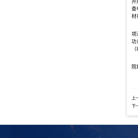
开
查
材
项
功
（
院
上
下