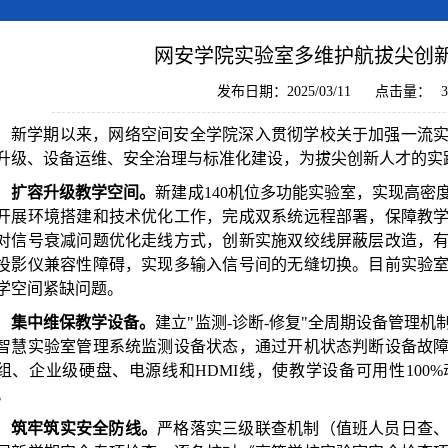
网安学院实验室多维护航拔尖创
发布日期：2025/03/11
点击量：
3
新学期以来，网络空间安全学院深入贯彻学校关于加强一流
升级、设备运维、安全治理与标准化建设，为拔尖创新人才的实
扩容升级教学空间。
新建成140机位多功能实验室，实现高密
开展环境搭建和技术优化工作，完成双系统远程部署，保障教
对信号衰减问题优化走线方式，创新实施双绞线屏蔽层改造，
投影仪兼容性障碍，实现多输入信号间的无缝切换。目前实验
学空间紧缺问题。
集中维保教学设备。
建立"监测-诊断-修复"全周期设备管理
智慧实验室管理系统监测设备状态，通过开机状态判断设备故
组、企业级硬盘、电源线和HDMI线，使教学设备可用性100
。
筑牢筑实安全防线。
严格落实三级联查机制（值班人员日查