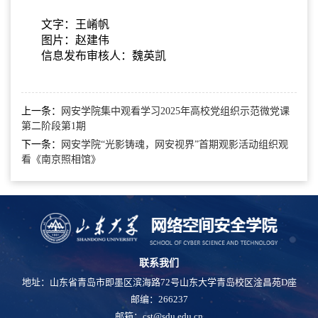
文字：王崤帆
图片：赵建伟
信息发布审核人：魏英凯
上一条：
网安学院集中观看学习2025年高校党组织示范微党课
第二阶段第1期
下一条：
网安学院“光影铸魂，网安视界”首期观影活动组织观
看《南京照相馆》
联系我们
地址：山东省青岛市即墨区滨海路72号山东大学青岛校区淦昌苑D座
邮编：266237
邮箱：cst@sdu.edu.cn