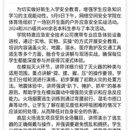
为切实做好新生入学安全教育，增强学生应急知识
学习的主观能动性，9月9日下午，网络空间安全学院在
体育场组织了一场别开生面的户外应急安全实战活动。
2024和2025级共400余名本科生参与了本次活动。
学院特邀应急安全技术公司携带专业应急体验设备
进校，通过“实地、实物、实操”的方式开展安全教育。
培训内容涵盖火灾、地震、溺水、医疗救护及交通工具
逃生等多个方面，融合专业讲解与现场实战，确保每位
学生都能深度参与并获得沉浸式体验。
在模拟灭火环节，讲师详细介绍了灭火器的种类与
适用范围，重点讲解“提、拔、握、压”的操作要领，学
生们分组轮流进行演练，初步掌握了初期火灾的处置方
法。地震体验中，讲师强调“趴下、掩护、抓牢”的基本
原则，帮助学生在模拟震动中增强防灾意识和应急反应
能力。火场烟雾逃生训练则通过弯腰前行、湿毛巾捂口
鼻等动作，让学生了解在能见度低和呼吸困难的情况下
应该如何处理，从而降低对自身安全的伤害。
高层火场逃生项目受到全场瞩目，讲师演示了逃生
器的正确佩戴与操作，并强调要避免慌乱和拥挤。学生