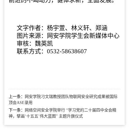
前进的不竭动力，健体求新，全面发展。
文字作者：杨宇萱、林义轩、郑涵
图片来源：网安学院学生会新媒体中心
审核：魏英凯
联系方式：
0532-58638607
上一条：
网安学院刁文瑞教授团队物联网安全研究成果被国际
顶会ASE录用
下一条：
网络空间安全学院举行 “学习党的二十届四中全会精
神，擘画‘十五五’伟大蓝图” 主题升旗仪式