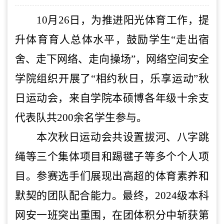
10月26日，为推进阳光体育工作，提
升体育育人总体水平，鼓励学生“走出宿
舍、走下网络、走向操场”，网络空间安全
学院组织开展了“相约秋日，乐享运动”秋
日运动会，来自学院本硕博各年级十余支
代表队共200余名学生参与。
本次秋日运动会共设置拔河、八字跳
绳等三个集体项目和踢毽子等多个个人项
目。参赛选手们展现出高超的体育素养和
默契的团队配合能力。最终，
2024级本科
网安一班突出重围，在团体积分中斩获第