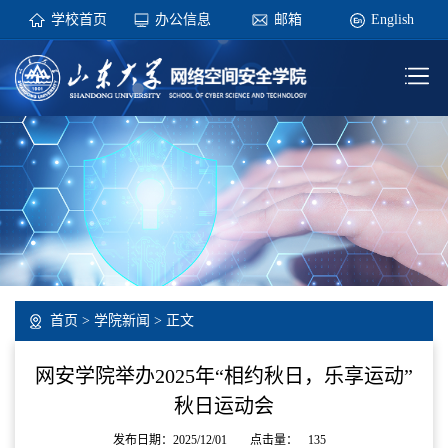
学校首页
办公信息
邮箱
English
首页
>
学院新闻
> 正文
网安学院举办2025年“相约秋日，乐享运动”
秋日运动会
发布日期：2025/12/01
点击量：
135