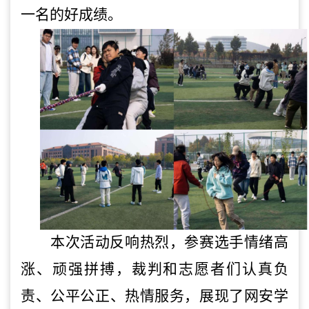
一名的好成绩。
本次活动反响热烈，参赛选手情绪高
涨、顽强拼搏，裁判和志愿者们认真负
责、公平公正、热情服务，展现了网安学