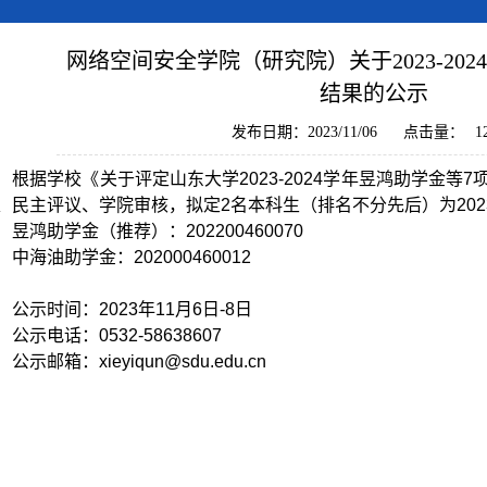
网络空间安全学院（研究院）关于2023-20
结果的公示
发布日期：2023/11/06
点击量：
1
根据学校《关于评定山东大学
2023-2024
学年昱鸿助学金等
7
、民主评议、学院审核，拟定
2
名本科生（排名不分先后）为
202
昱鸿助学金（推荐）：
202200460070
中海油助学金：
202000460012
公示时间：
2023
年
11
月6日
-8
日
公示电话：
0532-58638607
公示邮箱：
xieyiqun@sdu.edu.cn