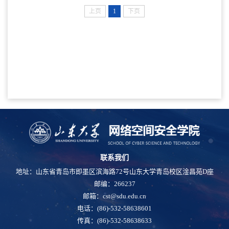
上页
1
下页
联系我们
地址：山东省青岛市即墨区滨海路72号山东大学青岛校区淦昌苑D座
邮编：266237
邮箱：cst@sdu.edu.cn
电话：(86)-532-58638601
传真：(86)-532-58638633