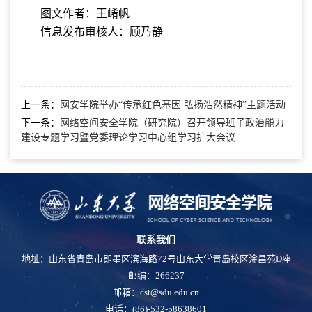
图文作者：王崤帆
信息发布审核人：顾乃静
上一条：
网安学院举办“传承红色基因 弘扬浩然精神”主题活动
下一条：
网络空间安全学院（研究院）召开领导班子政治能力
建设专题学习暨党委理论学习中心组学习扩大会议
联系我们
地址：山东省青岛市即墨区滨海路72号山东大学青岛校区淦昌苑D座
邮编：266237
邮箱：cst@sdu.edu.cn
电话：(86)-532-58638601