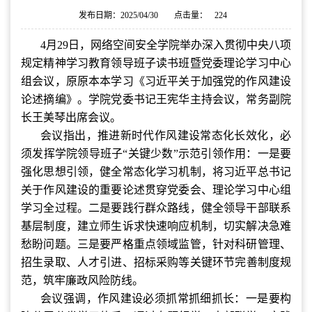
发布日期：2025/04/30
点击量：
224
4月29日，网络空间安全学院举办深入贯彻中央八项
规定精神学习教育领导班子读书班暨党委理论学习中心
组会议，原原本本学习《习近平关于加强党的作风建设
论述摘编》。学院党委书记王宪华主持会议，常务副院
长王美琴出席会议。
会议指出，推进新时代作风建设常态化长效化，必
须发挥学院领导班子
“
关键少数
”
示范引领作用：一
是
要
强化思想引领，健全常态化学习机制，将习近平总书记
关于作风建设的重要论述贯穿党委会、理论学习中心组
学习全过程。
二是
要践行群众路线，健全领导干部联系
基层制度，建立师生诉求快速响应机制，切实解决急难
愁盼问题。
三是要
严格重点领域监管，针对科研管理、
招生录取、人才引进
、
招标采购
等关键环节完善制度规
范，筑牢廉政风险防线。
会议强调，作风建设必须抓常抓细抓长：一是要构