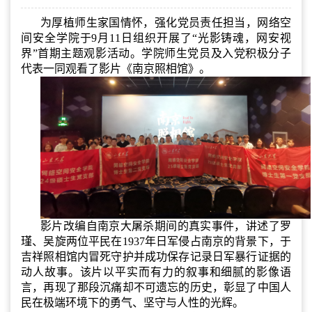
为厚植师生家国情怀，强化党员责任担当，网络空
间安全学院于9月11日组织开展了“光影铸魂，网安视
界”首期主题观影活动。学院师生党员及入党积极分子
代表一同观看了影片《南京照相馆》。
影片
改编自南京大屠杀期间的真实事件，讲述了罗
瑾、吴旋两位平民在
1937年日军侵占南京的背景下，于
吉祥照相馆内冒死守护并成功保存记录日军暴行
证据
的
动人故事。该片以平实而有力的叙事和细腻的影像语
言，再现了那段沉痛却不可遗忘的历史，彰显了
中国人
民
在极端环境下的勇气、坚守与人性的光辉。