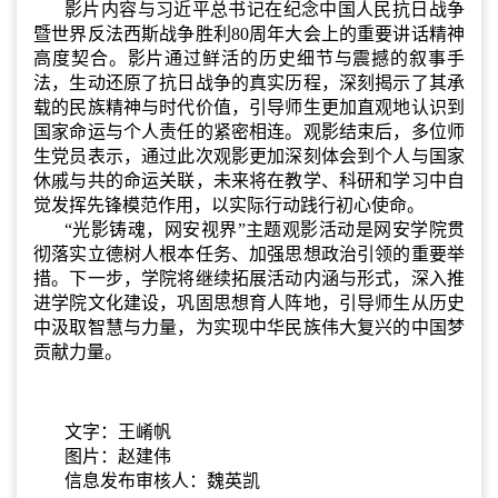
影片内容与习近平总书记在纪念中国人民抗日战争
暨世界反法西斯战争胜利80周年大会上的重要讲话精神
高度契合。影片通过鲜活的历史细节与震撼的叙事手
法，生动还原了抗日战争的真实历程，深刻揭示了其承
载的民族精神与时代价值，引导师生更加直观地认识到
国家命运与个人责任的紧密相连。观影结束后，多位师
生党员表示，通过此次观影更加深刻体会到个人与国家
休戚与共的命运关联，未来将在教学、科研和学习中自
觉发挥先锋模范作用，以实际行动践行初心使命。
“光影铸魂，网安视界”主题观影活动是网安学院贯
彻落实立德树人根本任务、加强思想政治引领的重要举
措。下一步，学院将继续拓展活动内涵与形式，深入推
进学院文化建设，巩固思想育人阵地，引导师生从历史
中汲取智慧与力量，为实现中华民族伟大复兴的中国梦
贡献力量。
文字：王崤帆
图片：赵建伟
信息发布审核人：魏英凯