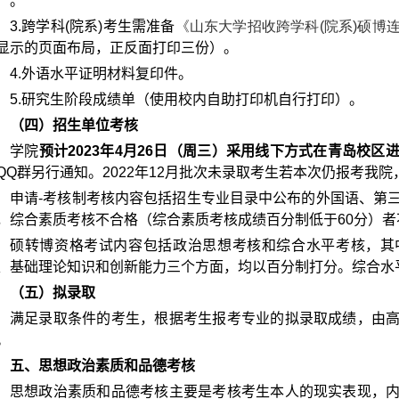
）。
3.
跨学科
(
院系
)
考生需准备
《山东大学招收跨学科(
院系)
硕博
显示的页面布局，正反面打印三份）。
4.
外语水平证明材料复印件。
5.
研究生阶段成绩单（使用校内自助打印机自行打印）。
（四）招生单位考核
学院
预计
2023
年
4
月
26
日（周三）采用线下方式在青岛校区
QQ
群另行通知。
2022
年
12
月批次未录取考生若本次仍报考我院
申请
-
考核制考核内容包括招生专业目录中公布的外国语、第
，综合素质考核不合格（综合素质考核成绩百分制低于
60
分）者
硕转博资格考试内容包括政治思想考核和综合水平考核，其
、基础理论知识和创新能力三个方面，均以百分制打分。综合水
（五）拟录取
满足录取条件的考生，根据考生报考专业的拟录取成绩，由
。
五、思想政治素质和品德考核
思想政治素质和品德考核主要是考核考生本人的现实表现，