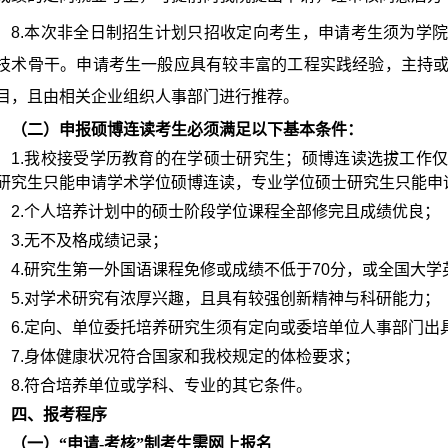
8.
本次
非全日制招生计划只招收定向考生，申请考生须为学
技术骨干。申请考生一般应具有较丰富的工程实践经验，主持
目，且由相关企业组织人事部门进行推荐。
（二）申报硕博连读考生必须满足以下基本条件：
1.
我校接受学历教育的在学硕士研究生；硕博连读选拔工作
研究生只能申请学术学位硕博连读，专业学位硕士研究生只能申
2.
个人培养计划中的硕士阶段学位课程全部修完且成绩优良；
3.
无不及格成绩记录；
4.
研究生第一外国语课程免修或成绩不低于
70
分，或全国大学
5.
对学术研究有浓厚兴趣，且具有较强创新精神与科研能力；
6.
定向、单位委托培养研究生须有定向或委培单位人事部门出
7.
身体健康状况符合国家和我校规定的体检要求；
8.
符合培养单位或学科、专业的其它条件。
四、报考程序
（一）“申请
-
考核”制考生需网上报名