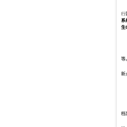
行
系
生
等
新
档