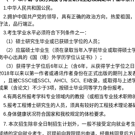
1.
中华人民共和国公民。
2.
拥护中国共产党的领导，具有正确的政治方向，热爱祖国
守法，品行端正。
3.
考生学业水平必须符合下列条件之一：
（
1
）硕士研究生毕业或已获硕士学位的人员；
（
2
）应届硕士毕业生（须在录取当年入学前毕业或取得硕士
务中心出具的《国（境）外学历学位认证书》）；
（
3
）获得学士学位后
6
年以上（含
6
年，从获得学士学位之日
2018
年以来以第一作者或通讯作者身份在正式出版的期刊上发
），且被
CSSCI
或
SSCI
、
AHCI
、
SCI
、
EI
收录，或取得与上述
成果（含论文）不少于
3
项，按硕士毕业同等学力身份报考。
4.
有两名所报考学科专业领域内的教授（或相当专业技术职称
5.
报考工程博士研究生的人员，须具有较好的工程技术理论基
6.
身体健康状况符合国家和我校规定的体检要求。
7.
本次招生除非全日制招生计划外，一般不接受定向就业考
成绩的定向就业考生，可提前向我院提出申请，经审核同意后方