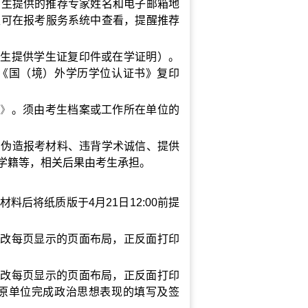
考生提供的推荐专家姓名和电子邮箱地
生可在报考服务系统中查看，提醒推荐
届生提供学生证复印件或在学证明）。
《国（境）外学历学位认证书》复印
表》
。须由考生档案或工作所在单位的
在伪造报考材料、违背学术诚信、提供
学籍等，相关后果由考生承担。
材料后将纸质
版于
4
月
21
日
12:00
前提
更改每页显示的页面布局，正反面打印
更改每页显示的页面布局，正反面打印
原单位完成政治思想表现的填写及签