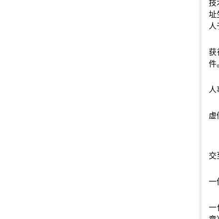
技
址
人
获
件
人
虚
交
一
一