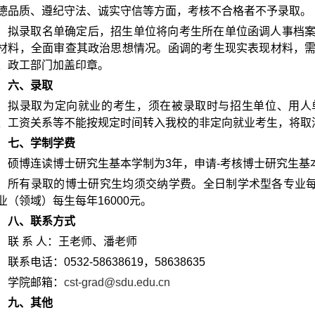
德品质、遵纪守法、诚实守信等方面，考核不合格者不予录取。
拟录取名单确定后，招生单位将向考生所在单位函调人事档
材料，全面审查其政治思想情况。函调的考生现实表现材料，
、政工部门加盖印章。
六、录取
拟录取为定向就业的考生，须在被录取时与招生单位、用人
、工资关系等不能按规定时间转入我校的非定向就业考生，将取
七、学制学费
硕博连读博士研究生基本学制为
3
年，申请
-
考核博士研究生基
所有录取的博士研究生均须交纳学费。全日制学术型各专业
业（领域）每生每年
16000
元。
八、联系方式
联 系 人：王老师、潘老师
联系电话：
0532-58638619
，
58638635
学院邮箱：
cst-grad@sdu.edu.cn
九、其他