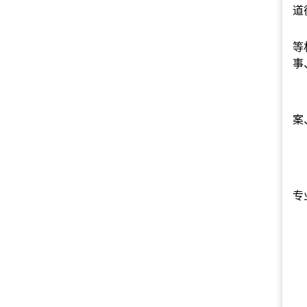
道
等
事
案
专