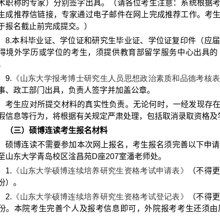
术职称的专家）分别签字出具。（请各位考生注意：系统根据
生成推荐信链接，专家通过电子邮件在网上完成推荐工作。
考
于报名截止前完成提交。
）
8.
本科毕业证、学位证和研究生毕业证、学位证复印件（应
得境外学历或学位的考生，须提供教育部留学服务中心出具的
。
9.
《山东大学报考博士研究生人员思想政治素质和品德考核
事、政工部门出具，负责人签字并加盖公章。
考生应对所提交材料的真实性负责。无论何时，一经发现存
假信息等行为，将根据有关规定严肃处理，包括取消录取资格及
（三）硕博连读考生报名材料
硕博连读不需要参加本次网上报名，考生报名须完善以下申请
至山东大学青岛校区淦昌苑
D
座
207
室潘老师处。
1.
《山东大学硕博连续培养研究生资格考试申请表》
（不得
份）。
2.
《山东大学硕博连续培养研究生资格考试登记表》
（不得
份。本院考生完善个人及报考信息即可，外院报考考生还须由