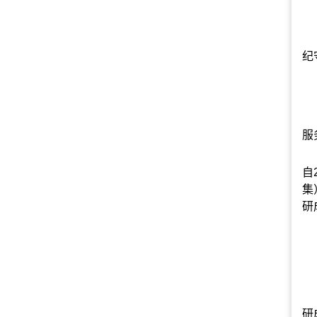
纪
服
自
集
研
研