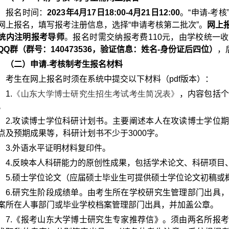
报名时间：
2023
年
4
月
17
日
18:00-4
月
21
日
12:00
。“申请
-
考核
网上报名，
填写报考注册信息，选择“申请考核第二批次”。
网上
统内注明报考导师
。报名时需交纳报考费
110
元，由学校统一收
QQ
群（群号：
140473536
，验证信息：姓名
-
身份证后四位）
，
（二）申请
-
考核制考生报名材料
考生在网上报名时须在系统中提交以下材料（
pdf
版本）：
1.
《山东大学博士研究生招生考试考生简况表》
，内容包括
。
2.
攻读博士学位科研计划书。主要阐述本人在攻读博士学位
点及预期成果等，科研计划书不少于
3000
字。
3.
外语水平证明材料复印件。
4.
反映本人科研能力的原创性成果，包括学术论文、科研项目
5.
硕士学位论文（应届硕士毕业生可提供硕士学位论文初稿或
6.
研究生阶段成绩单。由考生所在学校研究生管理部门出具
案所在人事部门或毕业学校档案管理部门出具，并加盖公章。
7.
《报考山东大学博士研究生专家推荐信》。须由两名所报