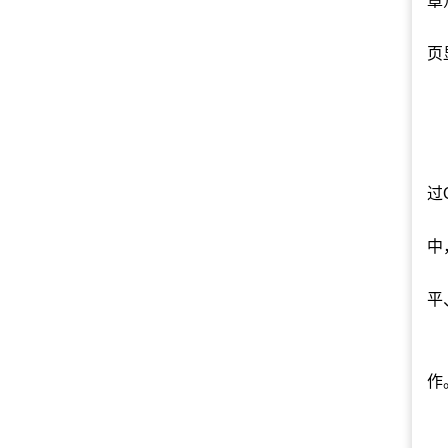
章
页
过
中
平
作