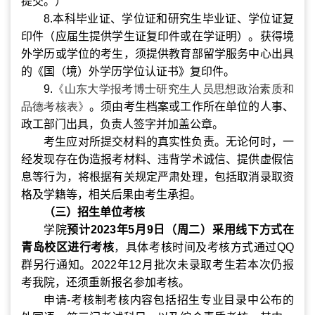
提交。）
8.
本科毕业证、学位证和研究生毕业证、学位证复
印件（应届生提供学生证复印件或在学证明）。获得境
外学历或学位的考生，须提供教育部留学服务中心出具
的《国（境）外学历学位认证书》复印件。
9.
《山东大学报考博士研究生人员思想政治素质和
品德考核表》
。须由考生档案或工作所在单位的人事、
政工部门出具，负责人签字并加盖公章。
考生应对所提交材料的真实性负责。无论何时，一
经发现存在伪造报考材料、违背学术诚信、提供虚假信
息等行为，将根据有关规定严肃处理，包括取消录取资
格及学籍等，相关后果由考生承担。
（三）
招生单位考核
学院
预计
2023
年
5
月
9
日（周二）采用线下方式在
青岛校区进行考核
，具体考核时间及考核方式通过
QQ
群另行通知。
2022
年
12
月批次未录取考生若本次仍报
考我院，还须重新报名参加考核。
申请
-
考核制考核内容包括招生专业目录中公布的