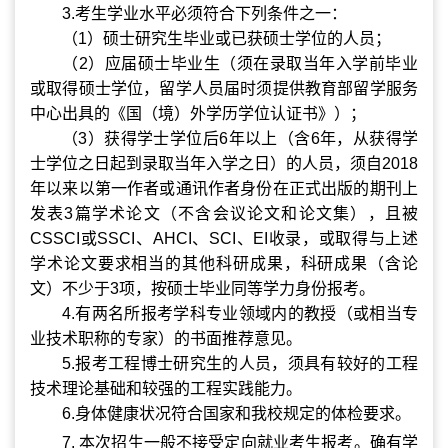
3.
考生学业水平必须符合下列条件之一：
（
1
）硕士研究生毕业或已获硕士学位的人员；
（
2
）应届硕士毕业生（须在录取当年入学前毕业
或取得硕士学位，留学人员届时须提供教育部留学服务
中心出具的《国（境）外学历学位认证书》）；
（
3
）获得学士学位后
6
年以上（含
6
年，从获得学
士学位之日起到录取当年入学之日）的人员，须自
2018
年以来以第一作者或通讯作者身份在正式出版的期刊上
发表
3
篇学术论文（不含会议论文和论文集），且被
CSSCI
或
SSCI
、
AHCI
、
SCI
、
EI
收录，或取得与上述
学术论文要求相当的其他科研成果，科研成果（含论
文）不少于
3
项，按硕士毕业同等学力身份报考。
4.
有两名所报考学科专业领域内的教授（或相当专
业技术职称的专家）的书面推荐意见。
5.
报考工程博士研究生的人员，须具有较好的工程
技术理论基础和较强的工程实践能力。
6.
身体健康状况符合国家和我校规定的体检要求。
7.
本次招生一般不接受定向就业考生报考。确有学