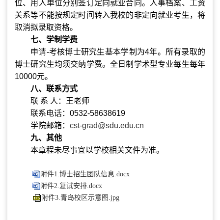
位、用人单位分别签订定向就业合同。人事档案、工资
关系等不能按规定时间转入我校的非定向就业考生，将
取消拟录取资格。
七、学制学费
申请
-
考核博士研究生基本学制为
4
年。
所有录取的
博士研究生均须交纳学费。全日制学术型专业每生每年
10000
元。
八、联系方式
联 系 人：王老师
联系电话：
0532-58638619
学院邮箱：
cst-grad@sdu.edu.cn
九、其他
本章程未尽事宜以学校相关文件为准。
附件1.博士招生团队信息.docx
附件2.复试安排.docx
附件3.青岛校区示意图.jpg