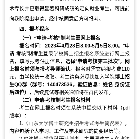
术专长并已取得显著科研成绩的定向就业考生，可提前
向我院提出申请，经审核同意后方可报考。
四、报考程序
（一）“申请
-
考核”制考生需网上报名
报名时间：
2023
年
4
月
28
日
8:00-5
月
5
日
8:00
。“申
请
-
考核”制考生登录学校
博士招生报名系统进行
网上报
名，填写报考注册信息，选择“
申请考核第三批次
”。
网
上报名前须与报考导师确认
。报名时需交纳报考费
110
元，由学校统一收取。考生请务必尽快加入学院
博士招
生
QQ
群（群号：
140473536
，验证信息：姓名
-
身份证
后四位）
，后续复试等相关通知将在群内发布。
（二）申请
-
考核制考生报名材料
考生在网上报名时须在系统中提交以下材料（
pdf
版本）：
1.
《山东大学博士研究生招生考试考生简况表》
，
内容包括个人学习、工作及学术研究的简要经历等。
2.
攻读博士学位科研计划书。主要阐述本人在攻读