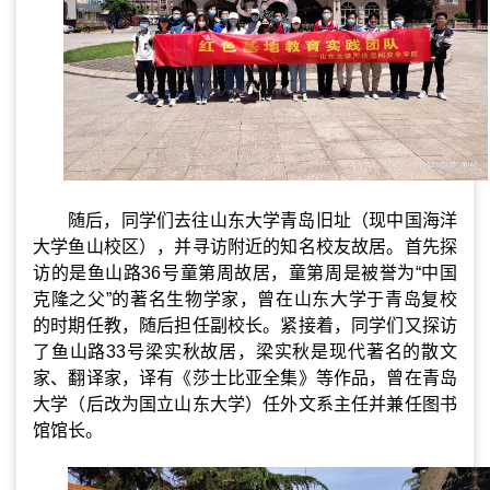
随后，同学们去往山东大学青岛旧址（现中国海洋
大学鱼山校区），并寻访附近的知名校友故居。首先探
访的是鱼山路
36
号童第周故居，童第周是被誉为
“
中国
克隆之父
”
的著名生物学家，曾在山东大学于青岛复校
的时期任教，随后担任副校长。紧接着，同学们又探访
了鱼山路
33
号梁实秋故居，梁实秋是现代著名的散文
家、翻译家，译有《莎士比亚全集》等作品，曾在青岛
大学（后改为国立山东大学）任外文系主任并兼任图书
馆馆长。