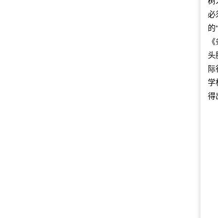
树
必
的
《
头
际
学
得