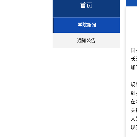
首页
学院新闻
通知公告
国
长
加
规
到
在
关
大
现