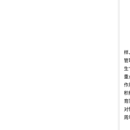
样
管
生
重
作
积
育
对
周