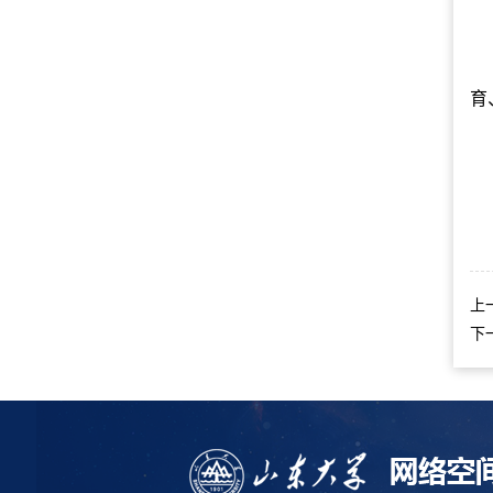
育
上
下