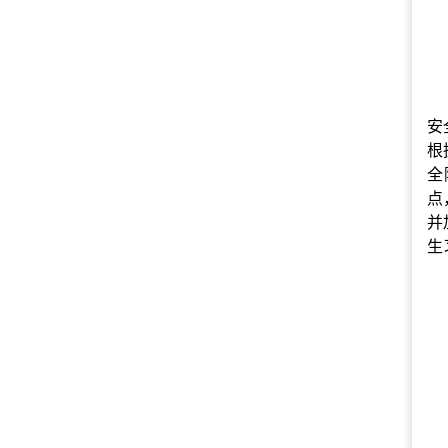
安
根
全
点
并
生