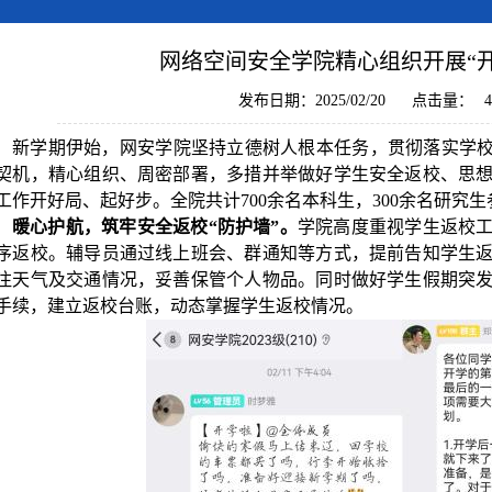
网络空间安全学院精心组织开展“
发布日期：2025/02/20
点击量：
4
新学期伊始，
网安
学院坚持立德树人根本任务，
贯彻落实学
契机，精心组织、周密部署，多措并举做好学生安全返校、思
工作开好局、起好步。
全院共计
700余名本科生，300余名研究
暖心护航，筑牢安全返校
“防护墙”。
学院高度重视学生返校
序返校。辅导员通过线上班会、
群通知
等方式，提前告知学生
注天气及交通情况，妥善保管个人物品。同时
做好学生
假期突
手续，
建立
返校
台账，
动态
掌握学生
返校情况
。