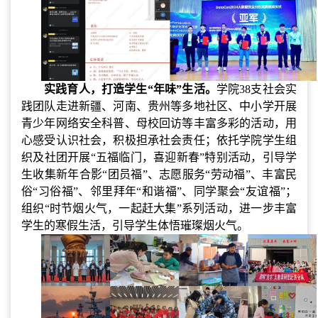
实践育人，打造学生
“年味”生活。
学院
38支社会实
践团队走进新疆、河南、贵州等多地社区、中小学开展
青少年网络安全科普、母校回访等丰富多彩的活动，用
心感受认识社会，积极担承社会责任
；
依托学院学生组
织及社团开展
“五福临门，喜迎新春”特别活动，引导学
生收集新年合影“团员福”、志愿服务“劳动福”、丰富民
俗“习俗福”、邻里拜年“和谐福”、同学聚会“友谊福”；
组织“时节烟火气，一起赶大集”系列活动，进一步丰富
学生的寒假生活，引导学生体悟璀璨烟火气。