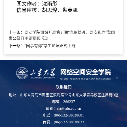
图文作者：沈雨彤
信息审核：胡思煌、魏英凯
上一条：
网安学院组织开展第五期“光影铸魂，网安视界”暨国
家公祭日主题观影活动
下一条：
“网事有你”学生论坛正式上线
联系我们
地址：山东省青岛市即墨区滨海路72号山东大学青岛校区淦昌苑D座
邮编：266237
邮箱：cst@sdu.edu.cn
电话：(86)-532-58638601
传真：(86)-532-58638633