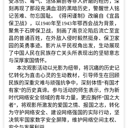
受冻伤、毒气、活体解剖等非人折磨的经历，深
刻再现了那段充满血泪的黑暗历史，警醒世人铭
记苦难、勿忘国耻。《得闲谨制》改编自《宜昌
保卫战》，以1940年至1943年鄂西会战为背景，
聚焦于石牌保卫战，刻画了南京沦陷后流亡至宜
昌的普通百姓，在外敌入侵时毅然挺身、保卫家
园的英勇事迹。影片从平民视角出发，生动展现
了中国人民在民族存亡关头所表现出的坚韧意志
与深厚家国情怀。
本次观影活动以光影为纽带，将沉痛的历史记
忆转化为直击心灵的生动教材，引导师生在回顾
民族的深重灾难与顽强抗争中，深刻体悟“有国才
有家”的历史真谛。参与活动的师生表示，作为新
时代网络安全领域的青年力量，更应胸怀“国之大
者”，将观影所激发的爱国之情、报国之志，转化
为守护网络安全、建设网络强国的实际行动，坚
决筑牢国家数字安全屏障，维护网络空间主权、
安全与发展利益。