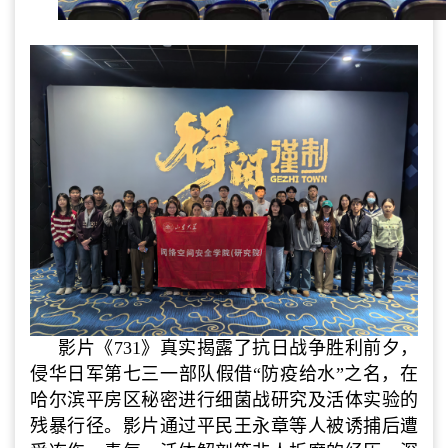
影片《731》真实揭露了抗日战争胜利前夕，
侵华日军第七三一部队假借“防疫给水”之名，在
哈尔滨平房区秘密进行细菌战研究及活体实验的
残暴行径。影片通过平民王永章等人被诱捕后遭