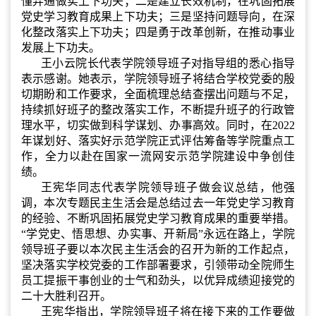
懂弄通做实上下功夫；二是建立长效机制，在巩固拓展
党史学习教育成果上下功夫；三是坚持问题导向，在深
化整改落实上下功夫；四是勇于改革创新，在推动事业
发展上下功夫。
王小云院长代表学院领导班子对指导组的悉心指导
表示感谢。她表示，学院领导班子将结合学校党委的殷
切期盼和工作要求，全面梳理总结查摆出问题与不足，
持续抓好班子的整改落实工作，不断提升班子的行政管
理水平，切实做到
科学谋划、办事高效
。同时，在2022
年谋划好、落实好示范学院正式评估
筹备
等学院重点工
作，全力以赴在国家一流网安示范学院建设中争创佳
绩。
王宪华同志代表学院领导班子做会议总结，他强
调，本次专题民主生活会是总结过去一年党史学习教育
的经验、不断巩固拓展党史学习教育成果的重要举措。
“学党史、悟思想、办实事、开新局”永远在路上，学院
领导班子要以本次民主生活会的召开为新的工作起点，
坚决落实学校党委的工作部署要求，引领带动全院师生
员工提振干事创业的士气和劲头，以优异成绩迎接党的
二十大胜利召开。
王宪华指出，学院领导班子将在接下来的工作要做