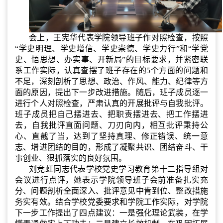
会上，王宪华代表学院领导班子作对照检查，按照
“学史明理、学史增信、学史崇德、学史力行”和“学党
史、悟思想、办实事、开新局”的目标要求，并紧密联
系工作实际，认真查摆了班子存在的
5
个方面的问题和
不足，深刻剖析了思想、政治、作风、能力、纪律等方
面的原因，提出下一步改进措施。随后，班子成员逐一
进行个人对照检查，严肃认真的开展批评与自我批评。
班子成员把自己摆进去、把职责摆进去、把工作摆进
去，自我批评直面问题、刀刃向内，相互批评秉持公
心、直截了当，达到了坚持真理、修正错误、统一意
志、增进团结的目的，形成了凝聚共识、团结奋斗、干
事创业、狠抓落实的良好氛围。
刘竞虹同志代表学校党史学习教育第十二指导组对
会议进行点评，她表示学院领导班子会前准备扎实充
分、问题剖析全面深入、批评意见中肯到位、整改措施
务实有效。结合学校党委要求和学院工作实际，对学院
下一步工作提出了四点建议：一是强化理论武装，在学