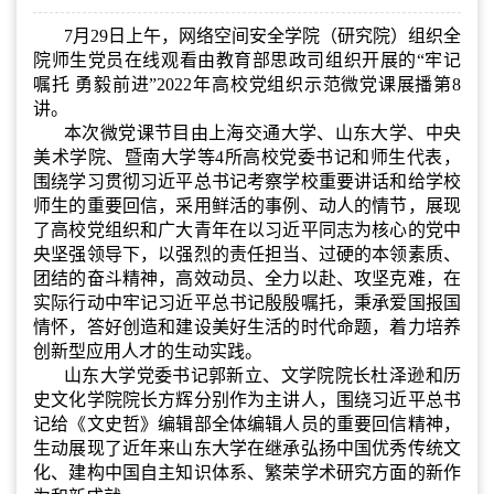
7月29日上午，网络空间安全学院（研究院）组织全
院师生党员在线观看由教育部思政司组织开展的“牢记
嘱托 勇毅前进”2022年高校党组织示范微党课展播第8
讲。
本次微党课节目由上海交通大学、山东大学、中央
美术学院、暨南大学等4所高校党委书记和师生代表，
围绕学习贯彻习近平总书记考察学校重要讲话和给学校
师生的重要回信，采用鲜活的事例、动人的情节，展现
了高校党组织和广大青年在以习近平同志为核心的党中
央坚强领导下，以强烈的责任担当、过硬的本领素质、
团结的奋斗精神，高效动员、全力以赴、攻坚克难，在
实际行动中牢记习近平总书记殷殷嘱托，秉承爱国报国
情怀，答好创造和建设美好生活的时代命题，着力培养
创新型应用人才的生动实践。
山东大学党委书记郭新立、文学院院长杜泽逊和历
史文化学院院长方辉分别作为主讲人，围绕习近平总书
记给《文史哲》编辑部全体编辑人员的重要回信精神，
生动展现了近年来山东大学在继承弘扬中国优秀传统文
化、建构中国自主知识体系、繁荣学术研究方面的新作