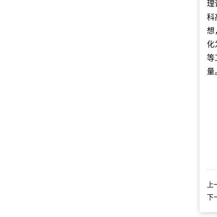
理
科
想
化
等
量
上
下