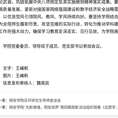
论武装，巩固拓展中央八项规定及其实施细则精神落实成果。
高质量发展，紧密对接国家网络强国建设和数字经济安全战略
，以优良党风引领院风、教风、学风持续向好。要坚持学用结
为全院师生履职尽责、攻坚克难的实际行动，转化为推动学科
工作的强大动力，确保学习教育走深走实、见行见效，为学院
。
学院党委委员、领导班子成员、党支部书记参加会议。
文字：王崤帆
图片：王崤帆
信息发布审核人：魏英凯
一条：
网安学院召开研究生导师座谈会
一条：
网安学院“光影铸魂，网安视界”第四期观影活动组织观看《志愿军