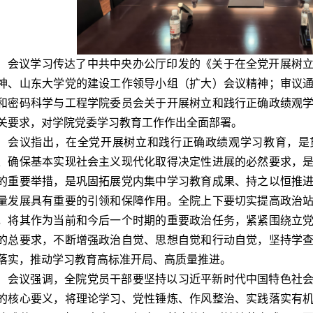
会议学习传达了中共中央办公厅印发的《关于在全党开展树
神、山东大学党的建设工作领导小组（扩大）会议精神；审议
和密码科学与工程学院委员会关于开展树立和践行正确政绩观
关要求
，对学院
党委
学习教育工作作
出全面部署。
会议指出，在全党开展树立和践行正确政绩观学习教育，是
、确保基本实现社会主义现代化取得决定性进展的必然要求，
的重要举措，是巩固拓展党内集中学习教育成果、持之以恒推
量发展具有重要的引领和保障作用。全院上下要切实提高政治
，将其作为当前和今后一个时期的重要政治任务，紧紧围绕立
的总要求，不断增强政治自觉、思想自觉和行动自觉，坚持学
落实，推动学习教育高标准开局、高质量推进。
会议强调，全院党员干部要坚持以习近平新时代中国特色社
的核心要义，将理论学习、党性锤炼、作风整治、实践落实有