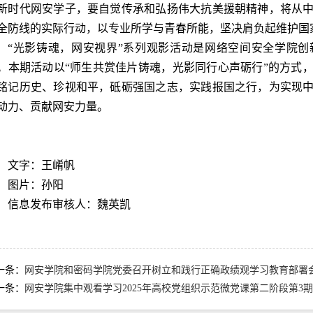
新时代网安学子，要自觉传承和弘扬伟大抗美援朝精神，将从
全防线的实际行动，以专业所学与青春所能，坚决肩负起维护国
“光影铸魂，网安视界”系列观影活动是网络空间安全学院
。本期活动以“师生共赏佳片铸魂，光影同行心声砺行”的方式
铭记历史、珍视和平，砥砺强国之志，实践报国之行，为实现
动力、贡献网安力量。
文字：王崤帆
图片：孙阳
信息发布审核人：魏英凯
一条：
网安学院和密码学院党委召开树立和践行正确政绩观学习教育部署
一条：
网安学院集中观看学习2025年高校党组织示范微党课第二阶段第3期