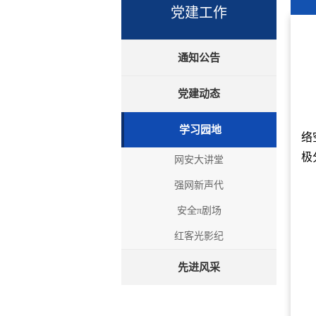
党建工作
通知公告
党建动态
学习园地
络
极
网安大讲堂
强网新声代
安全π剧场
红客光影纪
先进风采