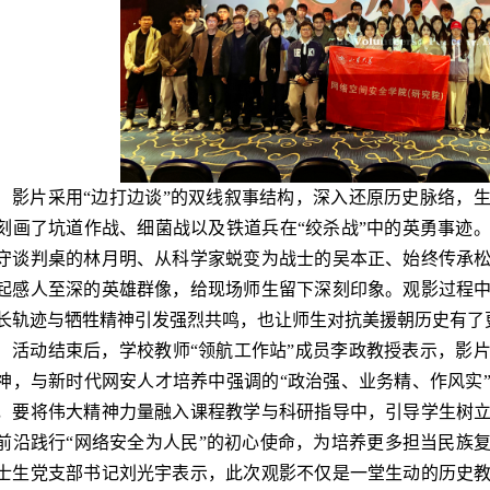
影片采用“边打边谈”的双线叙事结构，深入还原历史脉络，
刻画了坑道作战、细菌战以及铁道兵在“绞杀战”中的英勇事迹
守谈判桌的林月明、从科学家蜕变为战士的吴本正、始终传承
起感人至深的英雄群像，给现场师生留下深刻印象。观影过程
长轨迹与牺牲精神引发强烈共鸣，也让师生对抗美援朝历史有了
活动结束后，学校教师“领航工作站”成员李政教授表示，影
神，与新时代网安人才培养中强调的“政治强、业务精、作风实
，要将伟大精神力量融入课程教学与科研指导中，引导学生树
前沿践行“网络安全为人民”的初心使命，为培养更多担当民族复
士生党支部书记刘光宇表示，此次观影不仅是一堂生动的历史