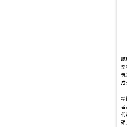
腻
坚
筑
成
精
者
代
硕