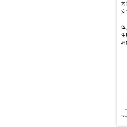
为
安
体
生
神
上
下